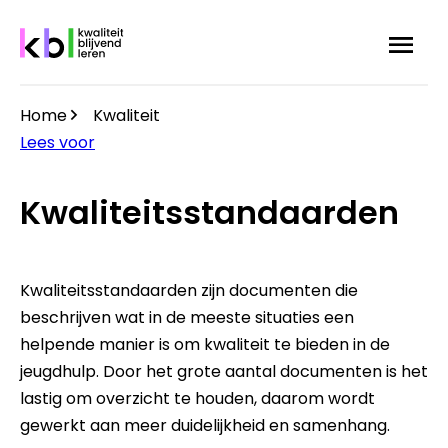
Overslaan
Menu
Zoek
en
naar
de
Home
Kwaliteit
inhoud
Kruimelpad
Lees voor
gaan
Kwaliteitsstandaarden
Kwaliteitsstandaarden zijn documenten die
beschrijven wat in de meeste situaties een
helpende manier is om kwaliteit te bieden in de
jeugdhulp. Door het grote aantal documenten is het
lastig om overzicht te houden, daarom wordt
gewerkt aan meer duidelijkheid en samenhang.