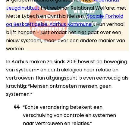
Jeugdinstituut
het webinar Relational Welfare: met
Mette Lybech en Cynthia Nielsen (
Sociale Forhold
og Beskæftigelse, Aarhus Kommune
). Hun verhaal
blijft hangen - juist omdat het niet gaat over een
nieuw systeem, maar over een andere manier van
werken.
In Aarhus maken ze sinds 2019 bewust de beweging
van systeem- en controlelogica naar relatie en
vertrouwen. Hun uitgangspunt is even eenvoudig als
krachtig: “Mensen ontmoeten mensen, geen
systemen.”
“Echte verandering betekent een
verschuiving van controle en systemen
naar vertrouwen en relaties.”