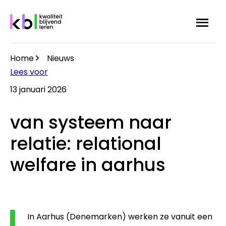
Overslaan
Menu
Zoek
en
naar
de
Home
Nieuws
inhoud
Kruimelpad
Lees voor
gaan
13 januari 2026
van systeem naar
relatie: relational
welfare in aarhus
In Aarhus (Denemarken) werken ze vanuit een