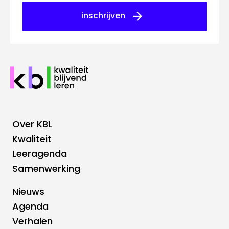
inschrijven
Over KBL
Footer
Kwaliteit
Leeragenda
Hoofdnavigatie
Samenwerking
Nieuws
Footer
Agenda
Verhalen
Top