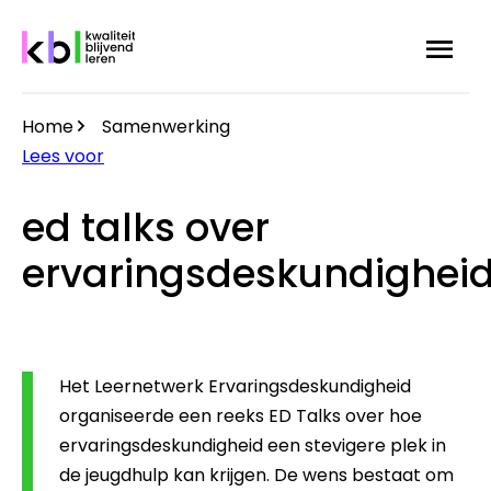
Overslaan
Menu
Zoek
en
naar
de
Home
Samenwerking
inhoud
Kruimelpad
Lees voor
gaan
ed talks over
ervaringsdeskundighei
Het Leernetwerk Ervaringsdeskundigheid
organiseerde een reeks ED Talks over hoe
ervaringsdeskundigheid een stevigere plek in
de jeugdhulp kan krijgen. De wens bestaat om