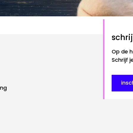
Schr
Op de ho
Schrijf 
insc
ing