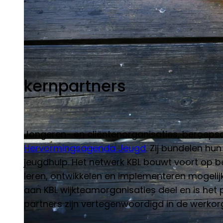
kernpartners
Jongeren- en cliëntenorganisaties, beroeps
Hervormingsagenda Jeugd
. Zij bundelen hu
jeugdhulp. Het netwerk KBL bouwt voort op b
leren, ontwikkelen en implementeren mogelij
aan KBL wijkteamorganisaties deel en is het 
partners zijn vertegenwoordigd in de werkor