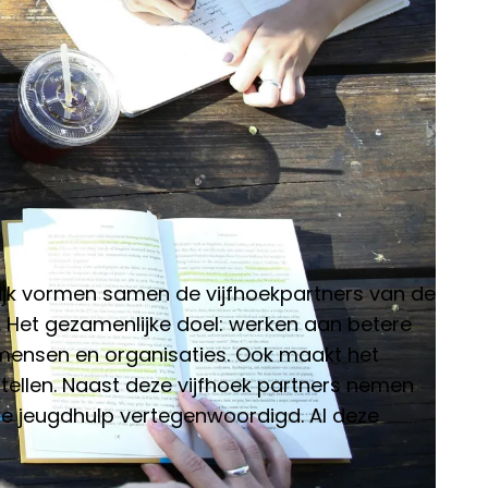
ijk vormen samen de vijfhoekpartners van de
L. Het gezamenlijke doel: werken aan betere
 mensen en organisaties. Ook maakt het
tellen. Naast deze vijfhoek partners nemen
 de jeugdhulp vertegenwoordigd. Al deze