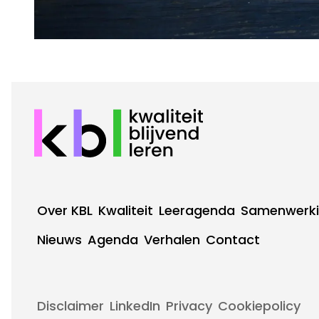
Over KBL
Kwaliteit
Leeragenda
Samenwerk
Footer
Nieuws
Agenda
Verhalen
Contact
Footer
Hoofdnavigatie
Top
Disclaimer
LinkedIn
Privacy
Cookiepolicy
navigatie