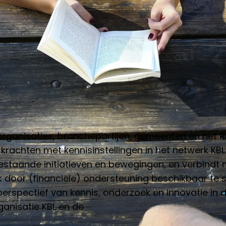
organisaties, branchepartijen, gemeenten en het R
n krachten met kennisinstellingen in het netwerk KB
estaande initiatieven en bewegingen, en verbindt
k door (financiële) ondersteuning beschikbaar te s
perspectief van kennis, onderzoek en innovatie in
ganisatie KBL en de