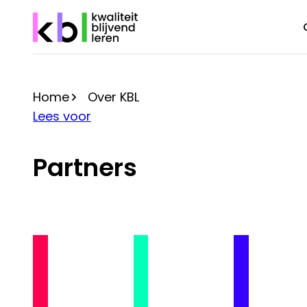
Overslaan
en
naar
de
inhoud
Home
Over KBL
gaan
Kruimelpad
Lees voor
Partners