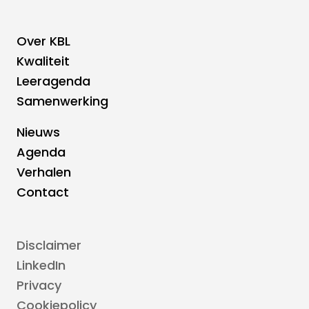
Over KBL
Footer
Kwaliteit
Leeragenda
Hoofdnavigatie
Samenwerking
Nieuws
Footer
Agenda
Verhalen
Top
Contact
navigatie
Disclaimer
Voetnavigatie
LinkedIn
Privacy
Cookiepolicy