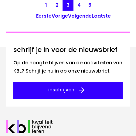
Pagina
1
Pagina
2
Pagina
3
Pagina
4
Pagina
5
Paginering
Eerste
Vorige
Volgende
Laatste
Eerste
Vorige
Volgende
Laatste
pagina
pagina
pagina
pagina
Schrijf je in voor de nieuwsbrief
Op de hoogte blijven van de activiteiten van
KBL? Schrijf je nu in op onze nieuwsbrief.
inschrijven