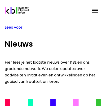
Overslaan
Menu
Zoek
en
naar
de
Lees voor
inhoud
Kruimelpad
gaan
Nieuws
Hier lees je het laatste nieuws over KBL en ons
groeiende netwerk. We delen updates over
activiteiten, initiatieven en ontwikkelingen op het
gebied van kwaliteit en leren.