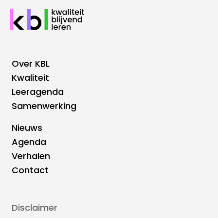
Over KBL
Footer
Kwaliteit
Leeragenda
Hoofdnavigatie
Samenwerking
Nieuws
Footer
Agenda
Verhalen
Top
Contact
navigatie
Disclaimer