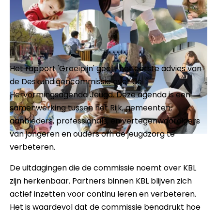
Het rapport 'Groeipijn' geeft het eerste advies van
de Deskundigencommissie over de
Hervormingsagenda Jeugd. Deze agenda is een
samenwerking tussen het Rijk, gemeenten,
aanbieders, professionals, en vertegenwoordigers
van jongeren en ouders om de jeugdzorg te
verbeteren.
De uitdagingen die de commissie noemt over KBL
zijn herkenbaar. Partners binnen KBL blijven zich
actief inzetten voor continu leren en verbeteren.
Het is waardevol dat de commissie benadrukt hoe