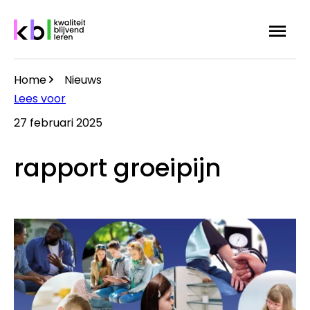
Overslaan
Menu
Zoek
en
naar
de
Home
Nieuws
inhoud
Kruimelpad
Lees voor
gaan
27 februari 2025
rapport groeipijn