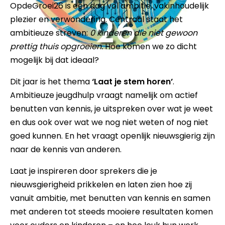
OpdeGroei26 is een dag vol ambitie, vakinhoudelijk
plezier en verwondering. Centraal staat het
ambitieuze streven:
0 kinderen die niet gewoon
prettig thuis opgroeien.
Hoe komen we zo dicht
mogelijk bij dat ideaal?
Dit jaar is het thema
‘Laat je stem horen’
.
Ambitieuze jeugdhulp vraagt namelijk om actief
benutten van kennis, je uitspreken over wat je weet
en dus ook over wat we nog niet weten of nog niet
goed kunnen. En het vraagt openlijk nieuwsgierig zijn
naar de kennis van anderen.
Laat je inspireren door sprekers die je
nieuwsgierigheid prikkelen en laten zien hoe zij
vanuit ambitie, met benutten van kennis en samen
met anderen tot steeds mooiere resultaten komen