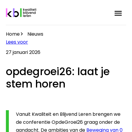
Overslaan
Menu
Zoek
en
naar
de
Home
Nieuws
inhoud
Kruimelpad
Lees voor
gaan
27 januari 2026
opdegroei26: laat je
stem horen
Vanuit Kwaliteit en Blijvend Leren brengen we
de conferentie OpdeGroei26 graag onder de
aandacht. De ambities van de
Beweging van 0