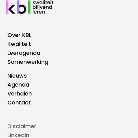
Over KBL
Footer
Kwaliteit
Leeragenda
Hoofdnavigatie
Samenwerking
Nieuws
Footer
Agenda
Verhalen
Top
Contact
navigatie
Disclaimer
Voetnavigatie
LinkedIn