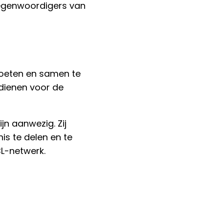
egenwoordigers van
moeten en samen te
dienen voor de
jn aanwezig. Zij
s te delen en te
L-netwerk.