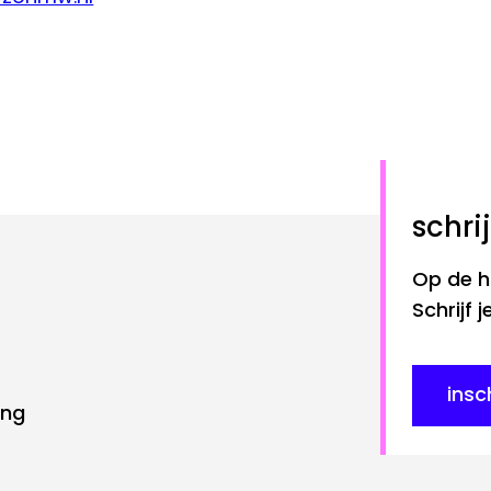
Schr
Op de ho
Schrijf 
insc
ing