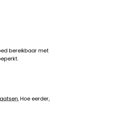
oed bereikbaar met
beperkt.
laatsen.
Hoe eerder,