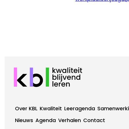
Over KBL
Kwaliteit
Leeragenda
Samenwerk
Footer
Nieuws
Agenda
Verhalen
Contact
Footer
Hoofdnavigatie