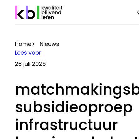
Overslaan
en
naar
de
inhoud
Home
Nieuws
gaan
Kruimelpad
Lees voor
28 juli 2025
matchmakingsb
subsidieoproep
infrastructuur