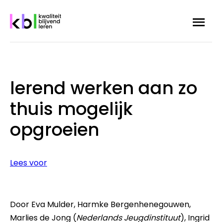
Overslaan
Menu
Zoek
en
naar
de
inhoud
Kruimelpad
gaan
lerend werken aan zo
thuis mogelijk
opgroeien
Lees voor
Door Eva Mulder, Harmke Bergenhenegouwen,
Marlies de Jong (
Nederlands Jeugdinstituut
), Ingrid