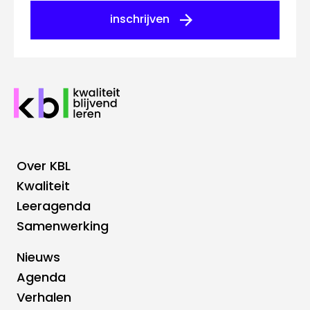
inschrijven
Over KBL
Footer
Kwaliteit
Leeragenda
Hoofdnavigatie
Samenwerking
Nieuws
Footer
Agenda
Verhalen
Top