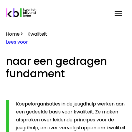
Overslaan
Menu
Zoek
en
naar
de
Home
Kwaliteit
inhoud
Kruimelpad
Lees voor
gaan
naar een gedragen
fundament
Koepelorganisaties in de jeugdhulp werken aan
een gedeelde basis voor kwaliteit. Ze maken
afspraken over leidende principes voor de
jeugdhulp, en over vervolgstappen om kwaliteit